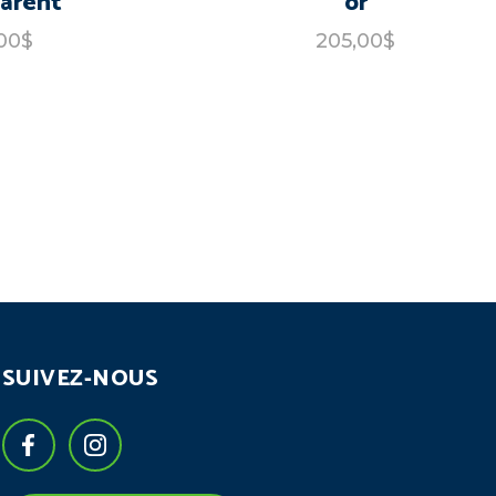
parent
or
00$
205,00$
SUIVEZ-NOUS