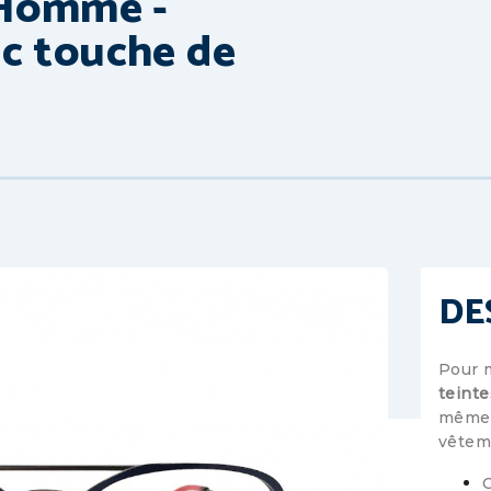
- Homme -
ec touche de
DE
Pour 
teinte
mêm
vêtem